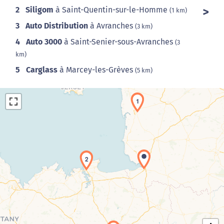
2
Siligom
à Saint-Quentin-sur-le-Homme
(1 km)
3
Auto Distribution
à Avranches
(3 km)
4
Auto 3000
à Saint-Senier-sous-Avranches
(3
km)
5
Carglass
à Marcey-les-Grèves
(5 km)
1
2
Chargement de la carte en cours...