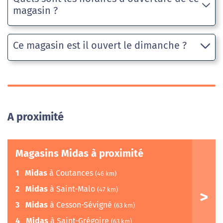
magasin ?
Ce magasin est il ouvert le dimanche ?
A proximité
Magasins Midas à proximité
1
Midas
à Coutances
(46 km)
2
Midas
à Saint-Malo
(47 km)
3
Midas
à Cesson-Sévigné
(63 km)
4
Midas
à Saint-Grégoire
(63 km)