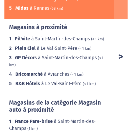
5
Midas
à Rennes
(68 km)
Magasins à proximité
1
Pil'vite
à Saint-Martin-des-Champs
(< 1 km)
2
Plein Ciel
à Le Val-Saint-Père
(< 1 km)
3
GP Décors
à Saint-Martin-des-Champs
(< 1
km)
4
Bricomarché
à Avranches
(< 1 km)
5
B&B Hôtels
à Le Val-Saint-Père
(< 1 km)
Magasins de la catégorie Magasin
auto à proximité
1
France Pare-brise
à Saint-Martin-des-
Champs
(1 km)