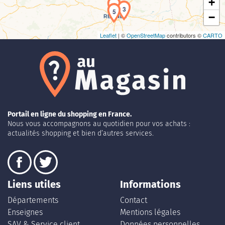
+
4
3
5
−
Leaflet
| ©
OpenStreetMap
contributors ©
CARTO
Portail en ligne du shopping en France.
Nous vous accompagnons au quotidien pour vos achats :
actualités shopping et bien d’autres services.
Liens utiles
Informations
Départements
Contact
Enseignes
Mentions légales
SAV & Service client
Données personnelles