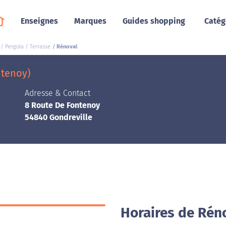
Enseignes
Marques
Guides shopping
Catég
/ Pergola / Terrasse
Rénoval
ntenoy)
Adresse & Contact
8 Route De Fontenoy
54840 Gondreville
Horaires de Réno