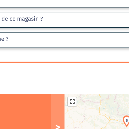
e de ce magasin ?
he ?
5