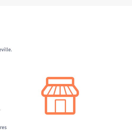
ville.
l
tres