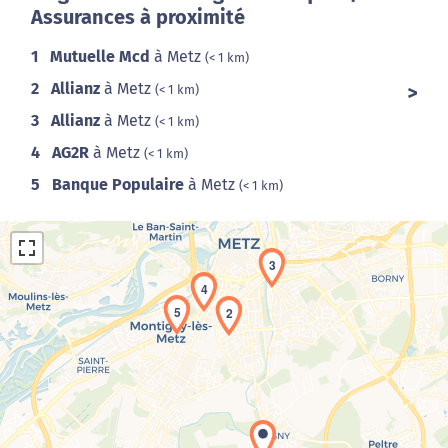
Assurances à proximité
1
Mutuelle Mcd
à Metz
(< 1 km)
2
Allianz
à Metz
(< 1 km)
3
Allianz
à Metz
(< 1 km)
4
AG2R
à Metz
(< 1 km)
5
Banque Populaire
à Metz
(< 1 km)
3
4
5
2
Chargement de la carte en cours...