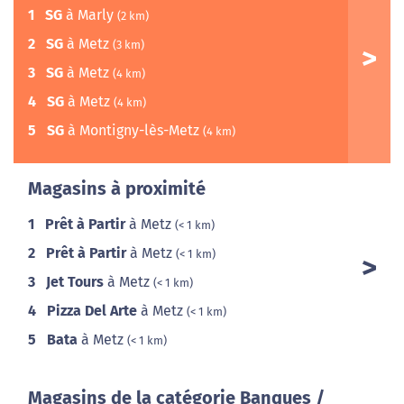
1
SG
à Marly
(2 km)
2
SG
à Metz
(3 km)
3
SG
à Metz
(4 km)
4
SG
à Metz
(4 km)
5
SG
à Montigny-lès-Metz
(4 km)
Magasins à proximité
1
Prêt à Partir
à Metz
(< 1 km)
2
Prêt à Partir
à Metz
(< 1 km)
3
Jet Tours
à Metz
(< 1 km)
4
Pizza Del Arte
à Metz
(< 1 km)
5
Bata
à Metz
(< 1 km)
Magasins de la catégorie Banques /