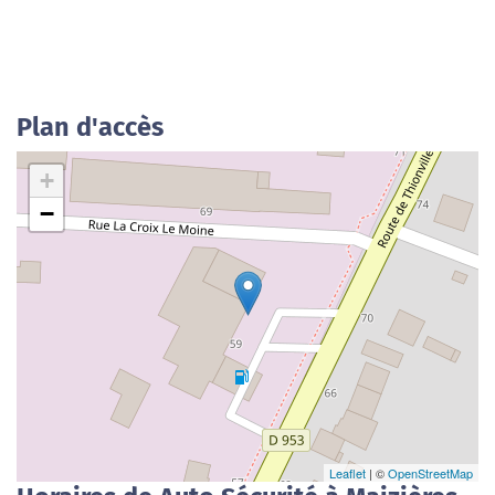
Plan d'accès
+
−
Leaflet
| ©
OpenStreetMap