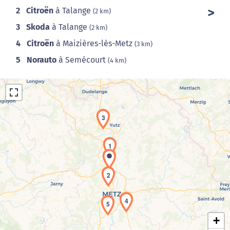
2
Citroën
à Talange
(2 km)
3
Skoda
à Talange
(2 km)
4
Citroën
à Maizières-lès-Metz
(3 km)
5
Norauto
à Semécourt
(4 km)
3
1
Chargement de la carte en cours...
2
4
5
+