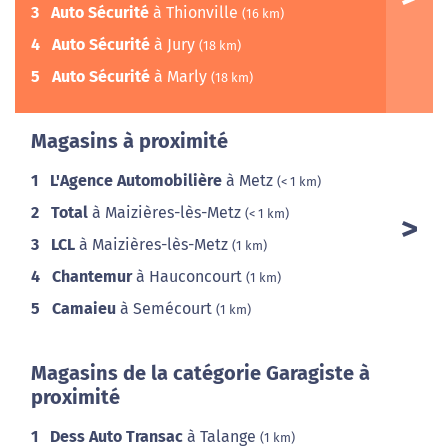
3
Auto Sécurité
à Thionville
(16 km)
4
Auto Sécurité
à Jury
(18 km)
5
Auto Sécurité
à Marly
(18 km)
Magasins à proximité
1
L'Agence Automobilière
à Metz
(< 1 km)
2
Total
à Maizières-lès-Metz
(< 1 km)
3
LCL
à Maizières-lès-Metz
(1 km)
4
Chantemur
à Hauconcourt
(1 km)
5
Camaieu
à Semécourt
(1 km)
Magasins de la catégorie Garagiste à
proximité
1
Dess Auto Transac
à Talange
(1 km)