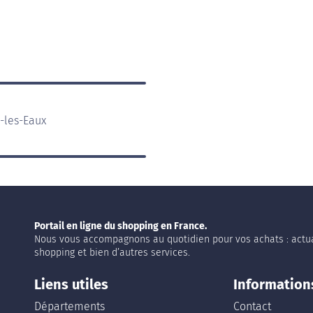
-les-Eaux
Portail en ligne du shopping en France.
Nous vous accompagnons au quotidien pour vos achats : actua
shopping et bien d’autres services.
Liens utiles
Information
Départements
Contact