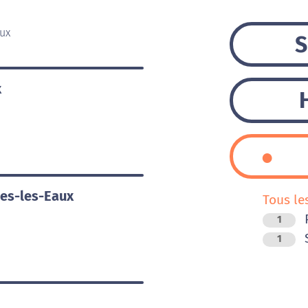
ux
S
x
es-les-Eaux
Tous le
1
1