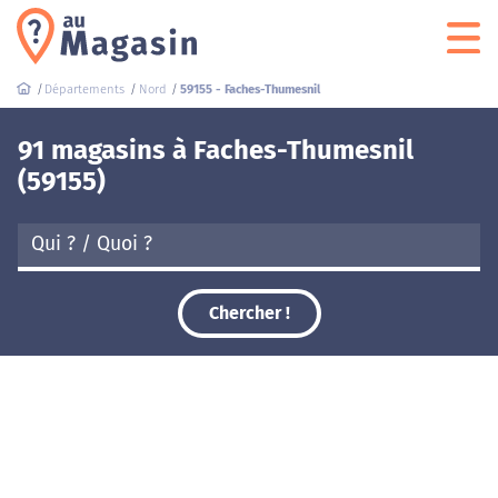
Départements
Nord
59155 - Faches-Thumesnil
91 magasins à Faches-Thumesnil
(59155)
Chercher !