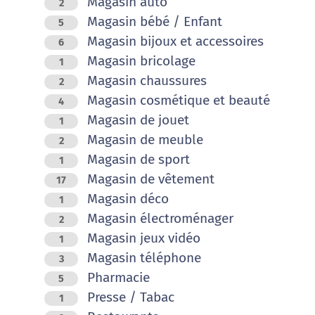
Magasin auto
2
Magasin bébé / Enfant
5
Magasin bijoux et accessoires
6
Magasin bricolage
1
Magasin chaussures
2
Magasin cosmétique et beauté
4
Magasin de jouet
1
Magasin de meuble
2
Magasin de sport
1
Magasin de vêtement
17
Magasin déco
1
Magasin électroménager
2
Magasin jeux vidéo
1
Magasin téléphone
3
Pharmacie
5
Presse / Tabac
1