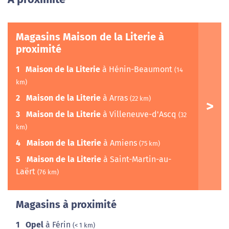
Magasins Maison de la Literie à
proximité
1
Maison de la Literie
à Hénin-Beaumont
(14
km)
2
Maison de la Literie
à Arras
(22 km)
3
Maison de la Literie
à Villeneuve-d'Ascq
(32
km)
4
Maison de la Literie
à Amiens
(75 km)
5
Maison de la Literie
à Saint-Martin-au-
Laërt
(76 km)
Magasins à proximité
1
Opel
à Férin
(< 1 km)