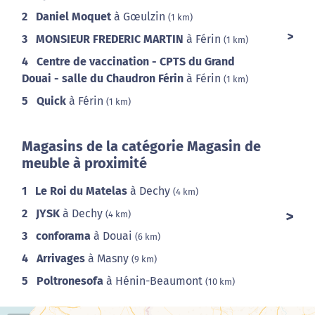
2
Daniel Moquet
à Gœulzin
(1 km)
3
MONSIEUR FREDERIC MARTIN
à Férin
(1 km)
4
Centre de vaccination - CPTS du Grand
Douai - salle du Chaudron Férin
à Férin
(1 km)
5
Quick
à Férin
(1 km)
Magasins de la catégorie Magasin de
meuble à proximité
1
Le Roi du Matelas
à Dechy
(4 km)
2
JYSK
à Dechy
(4 km)
3
conforama
à Douai
(6 km)
4
Arrivages
à Masny
(9 km)
5
Poltronesofa
à Hénin-Beaumont
(10 km)