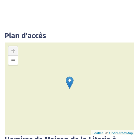
Plan d'accès
+
−
Leaflet
| ©
OpenStreetMap