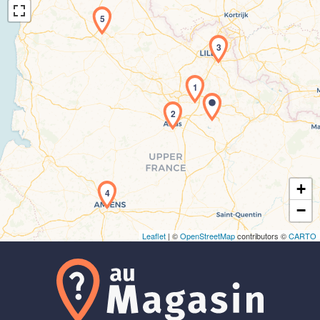
5
3
1
2
Chargement de la carte en cours...
+
4
−
Leaflet
| ©
OpenStreetMap
contributors ©
CARTO