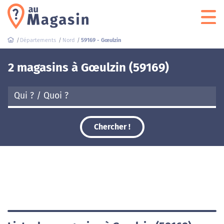
Départements
Nord
59169 - Gœulzin
2 magasins à Gœulzin (59169)
Chercher !