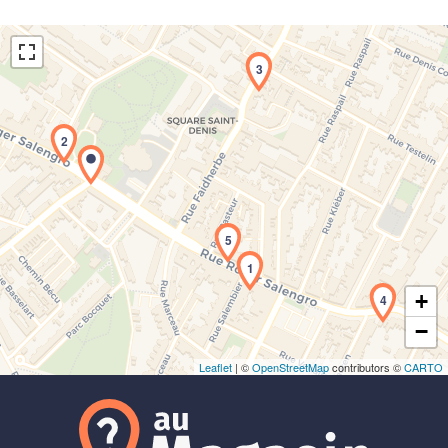
3
2
Chargement de la carte en cours...
5
1
+
4
−
Leaflet
| ©
OpenStreetMap
contributors ©
CARTO