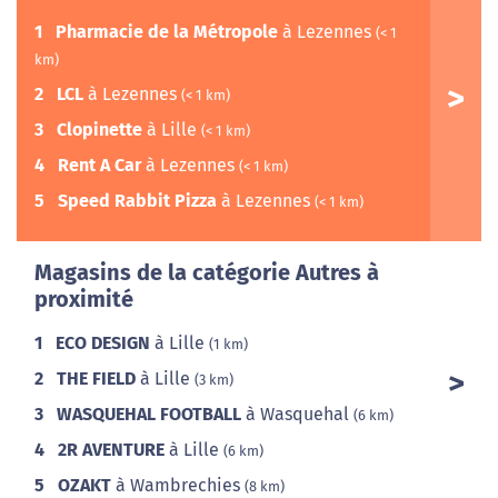
1
Pharmacie de la Métropole
à Lezennes
(< 1
km)
2
LCL
à Lezennes
(< 1 km)
3
Clopinette
à Lille
(< 1 km)
4
Rent A Car
à Lezennes
(< 1 km)
5
Speed Rabbit Pizza
à Lezennes
(< 1 km)
Magasins de la catégorie Autres à
proximité
1
ECO DESIGN
à Lille
(1 km)
2
THE FIELD
à Lille
(3 km)
3
WASQUEHAL FOOTBALL
à Wasquehal
(6 km)
4
2R AVENTURE
à Lille
(6 km)
5
OZAKT
à Wambrechies
(8 km)