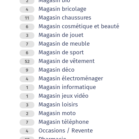
Magasin bio
2
Magasin bricolage
4
Magasin chaussures
11
Magasin cosmétique et beauté
6
Magasin de jouet
3
Magasin de meuble
7
Magasin de sport
6
Magasin de vêtement
52
Magasin déco
9
Magasin électroménager
4
Magasin informatique
1
Magasin jeux vidéo
1
Magasin loisirs
3
Magasin moto
2
Magasin téléphone
7
Occasions / Revente
4