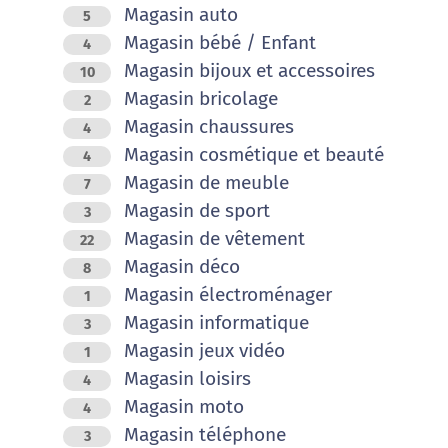
Magasin auto
5
Magasin bébé / Enfant
4
Magasin bijoux et accessoires
10
Magasin bricolage
2
Magasin chaussures
4
Magasin cosmétique et beauté
4
Magasin de meuble
7
Magasin de sport
3
Magasin de vêtement
22
Magasin déco
8
Magasin électroménager
1
Magasin informatique
3
Magasin jeux vidéo
1
Magasin loisirs
4
Magasin moto
4
Magasin téléphone
3