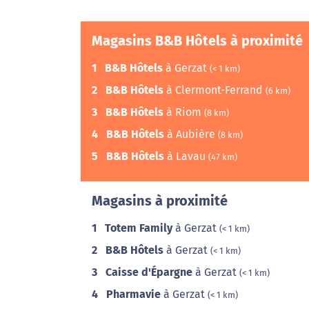
Magasins B&B Hôtels à proximité
1
B&B Hôtels
à Gerzat
(< 1 km)
2
B&B Hôtels
à Clermont-Ferrand
(6 km)
3
B&B Hôtels
à Riom
(8 km)
4
B&B Hôtels
à Aubière
(8 km)
5
B&B Hôtels
à Lavau
(47 km)
Magasins à proximité
1
Totem Family
à Gerzat
(< 1 km)
2
B&B Hôtels
à Gerzat
(< 1 km)
3
Caisse d'Épargne
à Gerzat
(< 1 km)
4
Pharmavie
à Gerzat
(< 1 km)