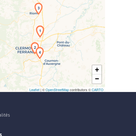
3
1
2
4
+
−
Leaflet
| ©
OpenStreetMap
contributors ©
CARTO
lités
s