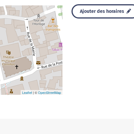
Ajouter des horaires
Leaflet
| ©
OpenStreetMap