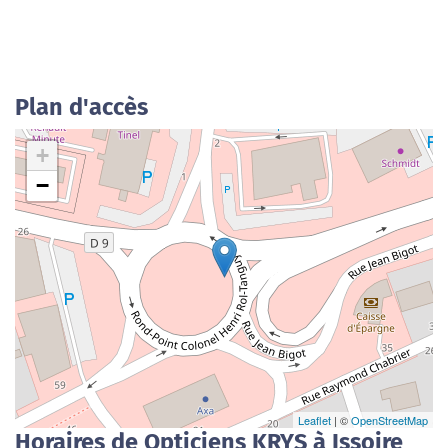
Plan d'accès
+
−
Leaflet
| ©
OpenStreetMap
Horaires de Opticiens KRYS à Issoire