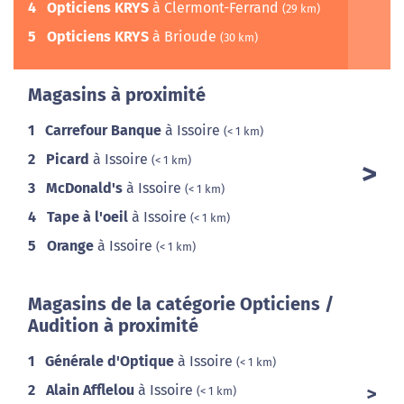
4
Opticiens KRYS
à Clermont-Ferrand
(29 km)
5
Opticiens KRYS
à Brioude
(30 km)
Magasins à proximité
1
Carrefour Banque
à Issoire
(< 1 km)
2
Picard
à Issoire
(< 1 km)
3
McDonald's
à Issoire
(< 1 km)
4
Tape à l'oeil
à Issoire
(< 1 km)
5
Orange
à Issoire
(< 1 km)
Magasins de la catégorie Opticiens /
Audition à proximité
1
Générale d'Optique
à Issoire
(< 1 km)
2
Alain Afflelou
à Issoire
(< 1 km)