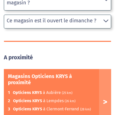
magasin ?
Ce magasin est il ouvert le dimanche ?
A proximité
Magasins Opticiens KRYS à
proximité
1
Opticiens KRYS
à Aubière
(25 km)
2
Opticiens KRYS
à Lempdes
(26 km)
3
Opticiens KRYS
à Clermont-Ferrand
(28 km)