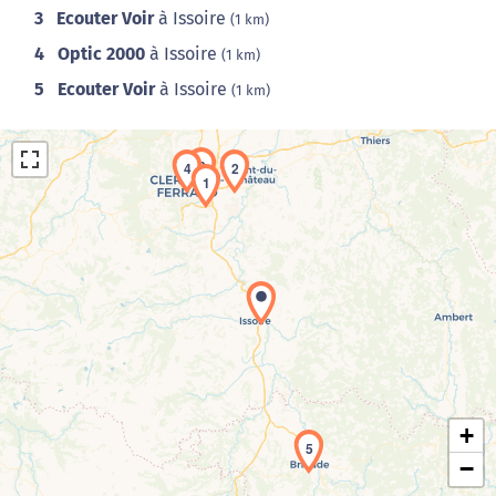
3
Ecouter Voir
à Issoire
(1 km)
4
Optic 2000
à Issoire
(1 km)
5
Ecouter Voir
à Issoire
(1 km)
3
4
2
1
Chargement de la carte en cours...
+
5
−