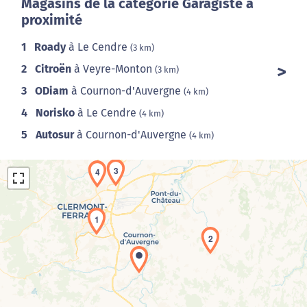
Magasins de la catégorie Garagiste à
proximité
1
Roady
à Le Cendre
(3 km)
2
Citroën
à Veyre-Monton
(3 km)
3
ODiam
à Cournon-d'Auvergne
(4 km)
4
Norisko
à Le Cendre
(4 km)
5
Autosur
à Cournon-d'Auvergne
(4 km)
3
4
1
2
Chargement de la carte en cours...