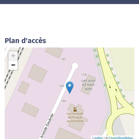
Plan d'accès
+
−
Leaflet
| ©
OpenStreetMap