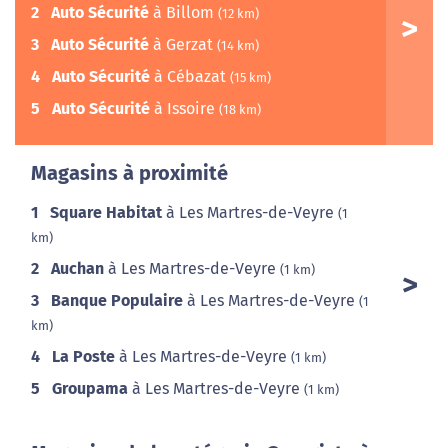
2
Auto Sécurité
à Billom
(12 km)
3
Auto Sécurité
à Gerzat
(14 km)
4
Auto Sécurité
à Cébazat
(15 km)
5
Auto Sécurité
à Issoire
(18 km)
Magasins à proximité
1
Square Habitat
à Les Martres-de-Veyre
(1
km)
2
Auchan
à Les Martres-de-Veyre
(1 km)
3
Banque Populaire
à Les Martres-de-Veyre
(1
km)
4
La Poste
à Les Martres-de-Veyre
(1 km)
5
Groupama
à Les Martres-de-Veyre
(1 km)