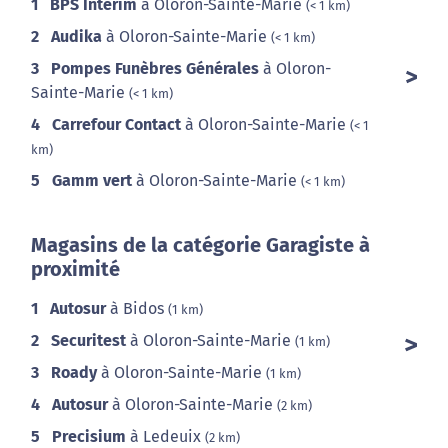
1
BPS Interim
à Oloron-Sainte-Marie
(< 1 km)
2
Audika
à Oloron-Sainte-Marie
(< 1 km)
3
Pompes Funèbres Générales
à Oloron-
Sainte-Marie
(< 1 km)
4
Carrefour Contact
à Oloron-Sainte-Marie
(< 1
km)
5
Gamm vert
à Oloron-Sainte-Marie
(< 1 km)
Magasins de la catégorie Garagiste à
proximité
1
Autosur
à Bidos
(1 km)
2
Securitest
à Oloron-Sainte-Marie
(1 km)
3
Roady
à Oloron-Sainte-Marie
(1 km)
4
Autosur
à Oloron-Sainte-Marie
(2 km)
5
Precisium
à Ledeuix
(2 km)