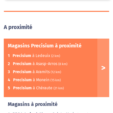
A proximité
Magasins Precisium à proximité
1
Precisium
à Ledeuix
(2 km)
2
Precisium
à Asasp-Arros
(8 km)
3
Precisium
à Aramits
(12 km)
4
Precisium
à Monein
(15 km)
5
Precisium
à Chéraute
(21 km)
Magasins à proximité