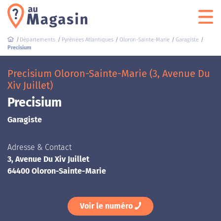
Départements
Pyrénées Atlantiques
Oloron-Sainte-Marie
Garagiste
Precisium
Precisium Oloron-Sainte-Marie (3, Avenue Du
Xiv Juillet)
Precisium
Garagiste
Adresse & Contact
3, Avenue Du Xiv Juillet
64400 Oloron-Sainte-Marie
Voir le numéro