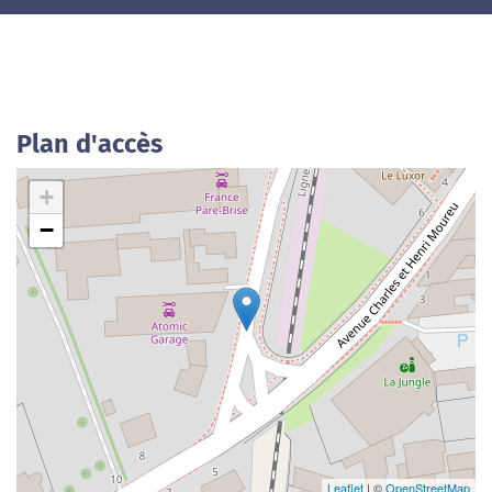
Plan d'accès
+
−
Leaflet
| ©
OpenStreetMap