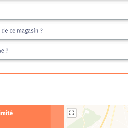
e de ce magasin ?
he ?
imité