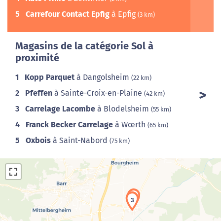
5
Carrefour Contact Epfig
à Epfig
(3 km)
Magasins de la catégorie Sol à
proximité
1
Kopp Parquet
à Dangolsheim
(22 km)
2
Pfeffen
à Sainte-Croix-en-Plaine
(42 km)
3
Carrelage Lacombe
à Blodelsheim
(55 km)
4
Franck Becker Carrelage
à Wœrth
(65 km)
5
Oxbois
à Saint-Nabord
(75 km)
4
3