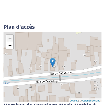
Plan d'accès
+
−
Leaflet
| ©
OpenStreetMap