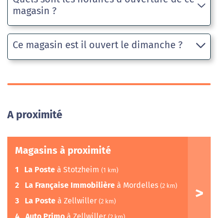
magasin ?
Ce magasin est il ouvert le dimanche ?
A proximité
Magasins à proximité
1
La Poste
à Stotzheim
(1 km)
2
La Française Immobilière
à Mordelles
(2 km)
3
La Poste
à Zellwiller
(2 km)
4
Auto Primo
à Zellwiller
(2 km)