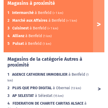
Magasins à proximité
1
Intermarché
à Benfeld
(< 1 km)
2
Marché aux Affaires
à Benfeld
(< 1 km)
3
Cuisinest
à Benfeld
(< 1 km)
4
Allianz
à Benfeld
(1 km)
5
Pulsat
à Benfeld
(1 km)
Magasins de la catégorie Autres à
proximité
1
AGENCE CATHERINE IMMOBILIER
à Benfeld
(1
km)
2
PLUS QUE PRO DIGITAL
à Obernai
(13 km)
3
AP SELESTAT
à Sélestat
(15 km)
4
FEDERATION DE CHARITE CARITAS ALSACE
à