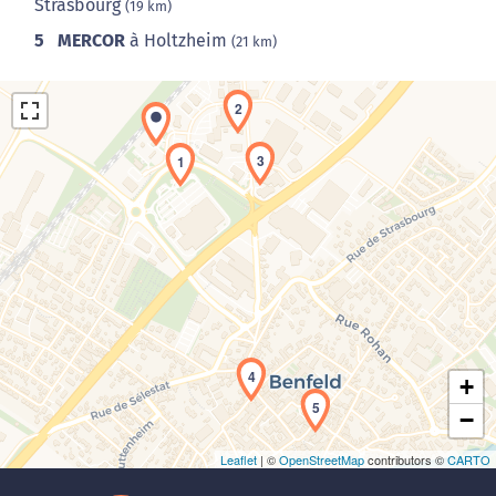
Strasbourg
(19 km)
5
MERCOR
à Holtzheim
(21 km)
2
3
1
Chargement de la carte en cours...
4
+
5
−
Leaflet
| ©
OpenStreetMap
contributors ©
CARTO