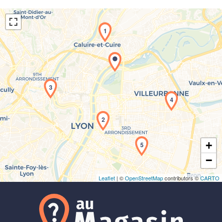
1
3
Chargement de la carte en cours...
4
2
+
5
−
Leaflet
| ©
OpenStreetMap
contributors ©
CARTO