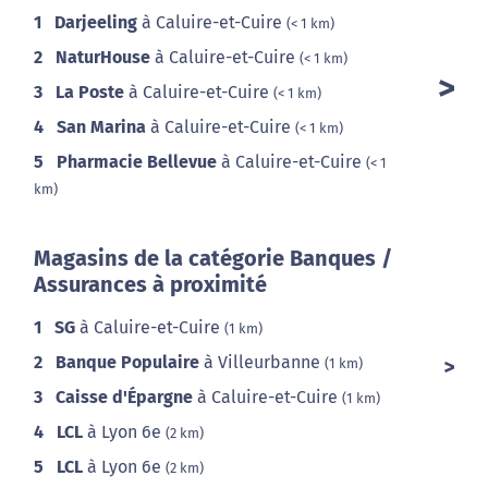
1
Darjeeling
à Caluire-et-Cuire
(< 1 km)
2
NaturHouse
à Caluire-et-Cuire
(< 1 km)
3
La Poste
à Caluire-et-Cuire
(< 1 km)
4
San Marina
à Caluire-et-Cuire
(< 1 km)
5
Pharmacie Bellevue
à Caluire-et-Cuire
(< 1
km)
Magasins de la catégorie Banques /
Assurances à proximité
1
SG
à Caluire-et-Cuire
(1 km)
2
Banque Populaire
à Villeurbanne
(1 km)
3
Caisse d'Épargne
à Caluire-et-Cuire
(1 km)
4
LCL
à Lyon 6e
(2 km)
5
LCL
à Lyon 6e
(2 km)