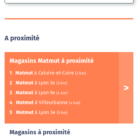
A proximité
Magasins Matmut à proximité
1
Matmut
à Caluire-et-Cuire
(2 km)
2
Matmut
à Lyon 3e
(3 km)
3
Matmut
à Lyon 9e
(4 km)
4
Matmut
à Villeurbanne
(4 km)
5
Matmut
à Lyon 3e
(5 km)
Magasins à proximité