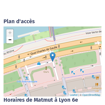
Plan d'accès
+
−
Leaflet
| ©
OpenStreetMap
Horaires de Matmut à Lyon 6e