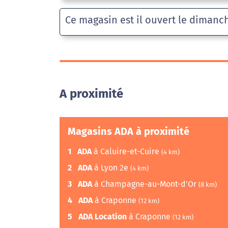
Ce magasin est il ouvert le dimanc
A proximité
Magasins ADA à proximité
1
ADA
à Caluire-et-Cuire
(4 km)
2
ADA
à Lyon 2e
(4 km)
3
ADA
à Champagne-au-Mont-d'Or
(8 km)
4
ADA
à Craponne
(12 km)
5
ADA Location
à Craponne
(12 km)