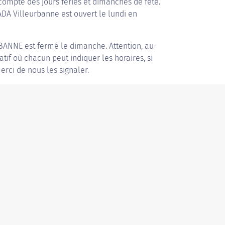
compte des jours fériés et dimanches de fête.
 ADA Villeurbanne est ouvert le lundi en
RBANNE
est fermé le dimanche. Attention, au-
patif où chacun peut indiquer les horaires, si
erci de nous les signaler.