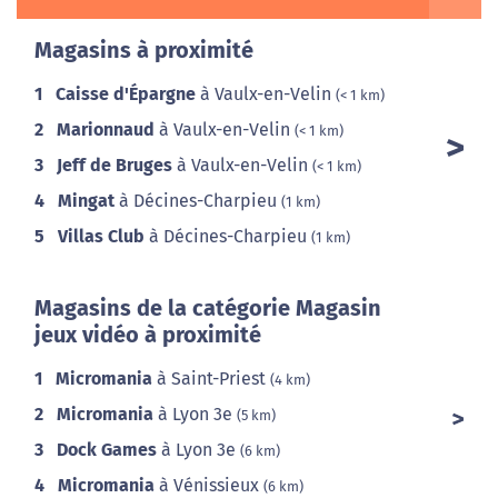
Magasins à proximité
1
Caisse d'Épargne
à Vaulx-en-Velin
(< 1 km)
2
Marionnaud
à Vaulx-en-Velin
(< 1 km)
3
Jeff de Bruges
à Vaulx-en-Velin
(< 1 km)
4
Mingat
à Décines-Charpieu
(1 km)
5
Villas Club
à Décines-Charpieu
(1 km)
Magasins de la catégorie Magasin
jeux vidéo à proximité
1
Micromania
à Saint-Priest
(4 km)
2
Micromania
à Lyon 3e
(5 km)
3
Dock Games
à Lyon 3e
(6 km)
4
Micromania
à Vénissieux
(6 km)