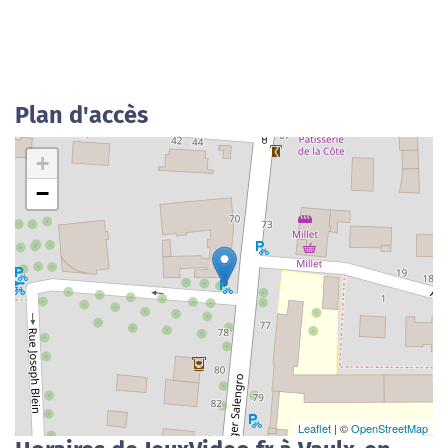
Plan d'accès
+
−
Leaflet
| ©
OpenStreetMap