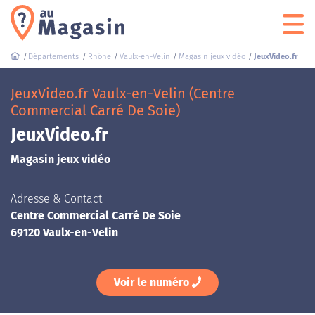
Départements
Rhône
Vaulx-en-Velin
Magasin jeux vidéo
JeuxVideo.fr
JeuxVideo.fr Vaulx-en-Velin (Centre
Commercial Carré De Soie)
JeuxVideo.fr
Magasin jeux vidéo
Adresse & Contact
Centre Commercial Carré De Soie
69120 Vaulx-en-Velin
Voir le numéro