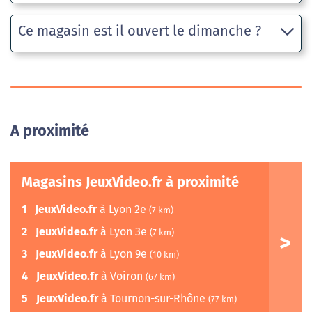
Ce magasin est il ouvert le dimanche ?
A proximité
Magasins JeuxVideo.fr à proximité
1
JeuxVideo.fr
à Lyon 2e
(7 km)
2
JeuxVideo.fr
à Lyon 3e
(7 km)
3
JeuxVideo.fr
à Lyon 9e
(10 km)
4
JeuxVideo.fr
à Voiron
(67 km)
5
JeuxVideo.fr
à Tournon-sur-Rhône
(77 km)