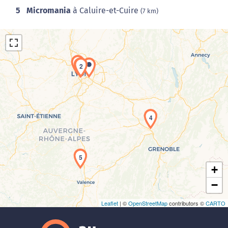
5
Micromania
à Caluire-et-Cuire
(7 km)
3
1
2
Chargement de la carte en cours...
4
5
+
−
Leaflet
| ©
OpenStreetMap
contributors ©
CARTO