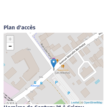
Plan d'accès
+
−
Leaflet
| ©
OpenStreetMap