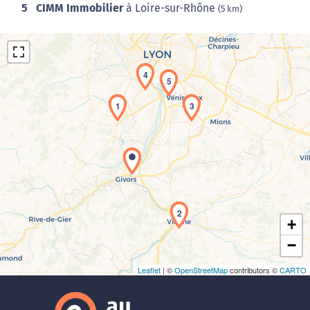
5
CIMM Immobilier
à Loire-sur-Rhône
(5 km)
4
5
1
3
Chargement de la carte en cours...
2
+
−
Leaflet
| ©
OpenStreetMap
contributors ©
CARTO