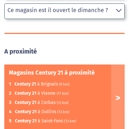
Ce magasin est il ouvert le dimanche ?
A proximité
Magasins Century 21 à proximité
1
Century 21
à Brignais
(9 km)
2
Century 21
à Vienne
(11 km)
3
Century 21
à Corbas
(12 km)
4
Century 21
à Oullins
(13 km)
5
Century 21
à Saint-Fons
(13 km)