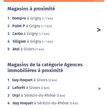
Magasins à proximité
1
Dompro
à Grigny
(< 1 km)
2
Point P
à Grigny
(< 1 km)
3
CarGo
à Grigny
(< 1 km)
4
Siligom
à Grigny
(< 1 km)
5
Atol
à Givors
(1 km)
Magasins de la catégorie Agences
immobilières à proximité
1
Guy Hoquet
à Givors
(2 km)
2
Laforêt
à Givors
(2 km)
3
Orpi
à Sérézin-du-Rhône
(5 km)
4
Guy Hoquet
à Sérézin-du-Rhône
(5 km)