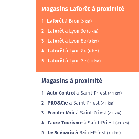
Magasins Laforêt à proximité
1
Laforêt
à Bron
(5 km)
2
Laforêt
à Lyon 3e
(8 km)
3
Laforêt
à Lyon 8e
(8 km)
4
Laforêt
à Lyon 8e
(8 km)
5
Laforêt
à Lyon 3e
(10 km)
Magasins à proximité
1
Auto Control
à Saint-Priest
(< 1 km)
2
PRO&Cie
à Saint-Priest
(< 1 km)
3
Ecouter Voir
à Saint-Priest
(< 1 km)
4
Faure Tourisme
à Saint-Priest
(< 1 km)
5
Le Scénario
à Saint-Priest
(< 1 km)