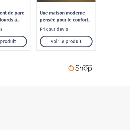
nt de pare-
Une maison moderne
lourds à
pensée pour le confort
01 Pare-Brise
au quotidien
is
Prix sur devis
 produit
Voir le produit