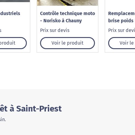
dustriels
Contrôle technique moto
Remplaceme
- Norisko à Chauny
brise poids 
Caudry – 10
s
Prix sur devis
Prix sur dev
 produit
Voir le produit
Voir le
êt à Saint-Priest
in.