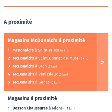
A proximité
Magasins McDonald's à proximité
1
McDonald's
à Saint-Priest
(4 km)
2
McDonald's
à Saint-Bonnet-de-Mure
(5 km)
3
McDonald's
à Bron
(6 km)
4
McDonald's
à Vénissieux
(6 km)
5
McDonald's
à Genas
(6 km)
Magasins à proximité
1
Besson Chaussures
à Mions
(< 1 km)