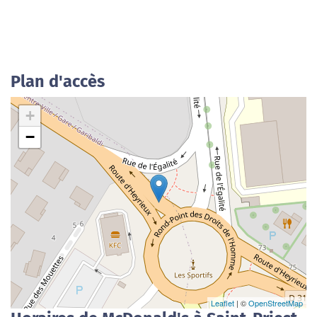
Plan d'accès
+
−
Leaflet
| ©
OpenStreetMap