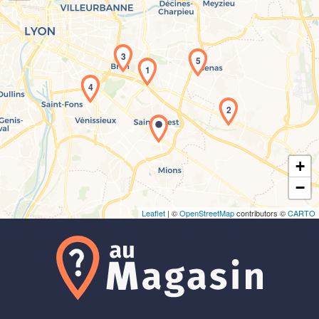
3
5
1
4
Chargement de la carte en cours...
2
+
−
Leaflet
| ©
OpenStreetMap
contributors ©
CARTO