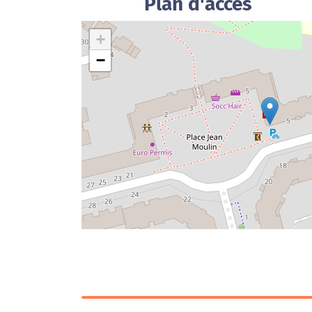
Plan d'accès
+
−