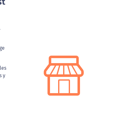
st
.
ge
les
s y