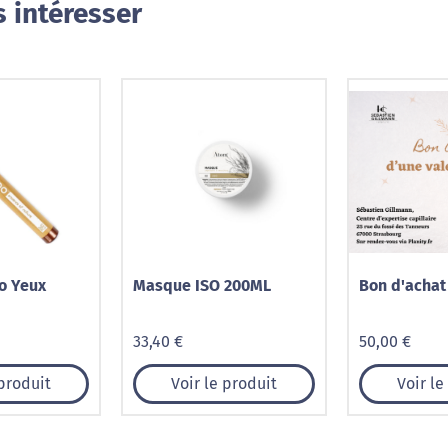
 intéresser
o Yeux
Masque ISO 200ML
Bon d'achat
33,40 €
50,00 €
 produit
Voir le produit
Voir le