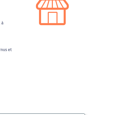
 à
rnus et