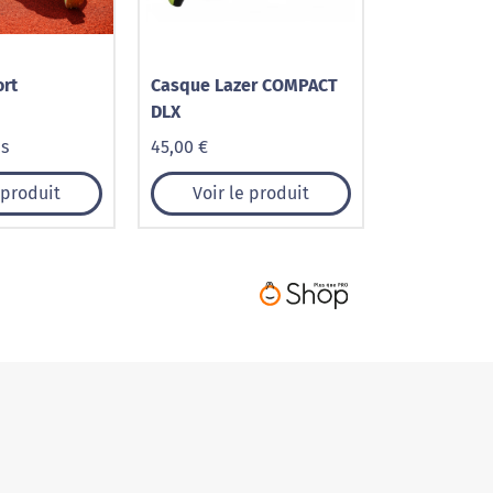
ort
Casque Lazer COMPACT
DLX
is
45,00 €
 produit
Voir le produit