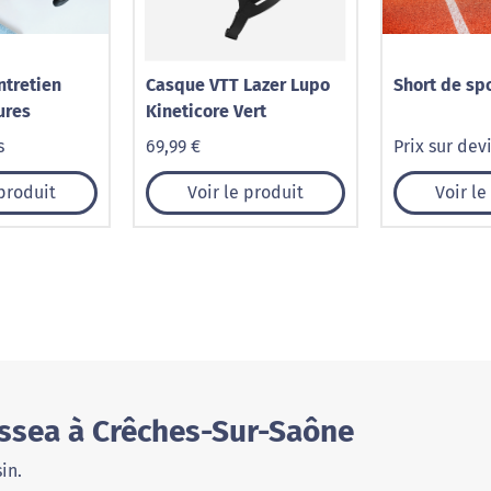
ntretien
Casque VTT Lazer Lupo
Short de sp
ures
Kineticore Vert
s
69,99 €
Prix sur dev
 produit
Voir le produit
Voir le
ssea à Crêches-Sur-Saône
in.