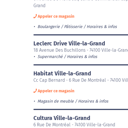
Grand
Appeler ce magasin
Boulangerie / Pâtisserie
Horaires & infos
Leclerc Drive Ville-la-Grand
18 Avenue Des Buchillons - 74100 Ville-la-Gran
Supermarché
Horaires & infos
Habitat Ville-la-Grand
Cc Cap Bernard - 6 Rue De Montréal - 74100 Vil
Appeler ce magasin
Magasin de meuble
Horaires & infos
Cultura Ville-la-Grand
6 Rue De Montréal - 74100 Ville-la-Grand