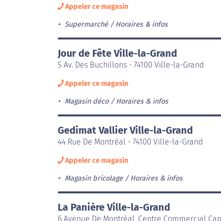
Appeler ce magasin
Supermarché
Horaires & infos
Jour de Fête Ville-la-Grand
5 Av. Des Buchillons - 74100 Ville-la-Grand
Appeler ce magasin
Magasin déco
Horaires & infos
Gedimat Vallier Ville-la-Grand
44 Rue De Montréal - 74100 Ville-la-Grand
Appeler ce magasin
Magasin bricolage
Horaires & infos
La Panière Ville-la-Grand
6 Avenue De Montréal, Centre Commercial Cap 