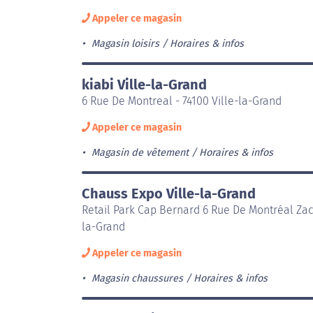
Appeler ce magasin
Magasin loisirs
Horaires & infos
kiabi Ville-la-Grand
6 Rue De Montreal - 74100 Ville-la-Grand
Appeler ce magasin
Magasin de vêtement
Horaires & infos
Chauss Expo Ville-la-Grand
Retail Park Cap Bernard 6 Rue De Montréal Zac
la-Grand
Appeler ce magasin
Magasin chaussures
Horaires & infos