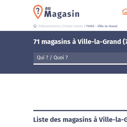
Départements
Haute Savoie
74100 - Ville-la-Grand
71 magasins à Ville-la-Grand (
Liste des magasins à Ville-la-