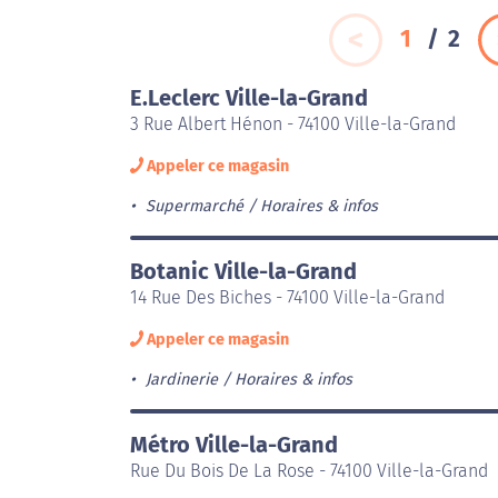
1
2
E.Leclerc Ville-la-Grand
3 Rue Albert Hénon - 74100 Ville-la-Grand
Appeler ce magasin
Supermarché
Horaires & infos
Botanic Ville-la-Grand
14 Rue Des Biches - 74100 Ville-la-Grand
Appeler ce magasin
Jardinerie
Horaires & infos
Métro Ville-la-Grand
Rue Du Bois De La Rose - 74100 Ville-la-Grand