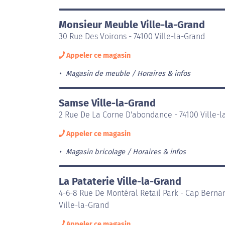
Monsieur Meuble Ville-la-Grand
30 Rue Des Voirons - 74100 Ville-la-Grand
Appeler ce magasin
Magasin de meuble
Horaires & infos
Samse Ville-la-Grand
2 Rue De La Corne D'abondance - 74100 Ville-l
Appeler ce magasin
Magasin bricolage
Horaires & infos
La Pataterie Ville-la-Grand
4-6-8 Rue De Montéral Retail Park - Cap Bernar
Ville-la-Grand
Appeler ce magasin