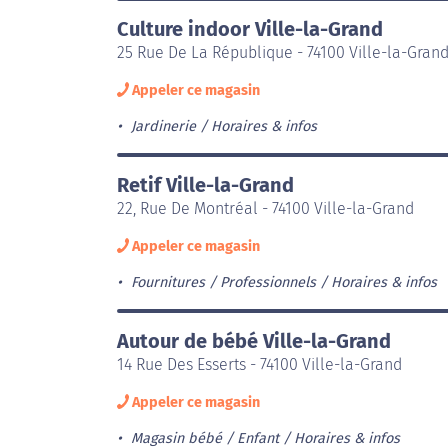
Culture indoor Ville-la-Grand
25 Rue De La République - 74100 Ville-la-Gran
Appeler ce magasin
Jardinerie
Horaires & infos
Retif Ville-la-Grand
22, Rue De Montréal - 74100 Ville-la-Grand
Appeler ce magasin
Fournitures / Professionnels
Horaires & infos
Autour de bébé Ville-la-Grand
14 Rue Des Esserts - 74100 Ville-la-Grand
Appeler ce magasin
Magasin bébé / Enfant
Horaires & infos