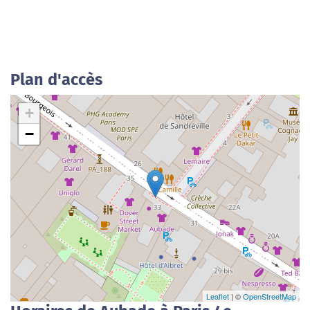
Plan d'accès
+
−
Leaflet
| ©
OpenStreetMap