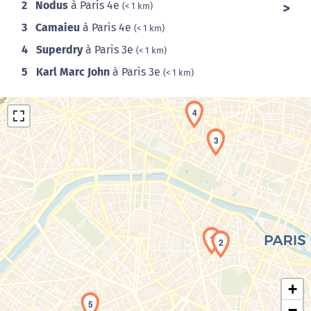
2
Nodus
à Paris 4e
(< 1 km)
3
Camaieu
à Paris 4e
(< 1 km)
4
Superdry
à Paris 3e
(< 1 km)
5
Karl Marc John
à Paris 3e
(< 1 km)
4
3
Chargement de la carte en cours...
1
2
+
5
−