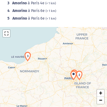
3
Amorino
à Paris 4e
(< 1 km)
4
Amorino
à Paris 6e
(< 1 km)
5
Amorino
à Paris 6e
(< 1 km)
3
Chargement de la carte en cours...
1
2
+
−