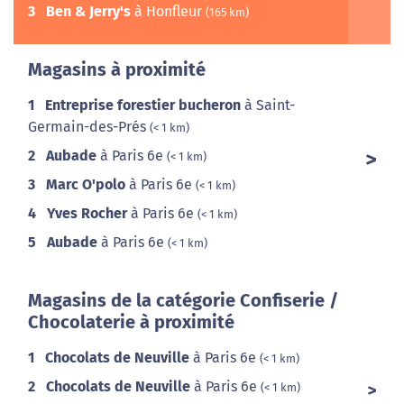
3
Ben & Jerry's
à Honfleur
(165 km)
Magasins à proximité
1
Entreprise forestier bucheron
à Saint-
Germain-des-Prés
(< 1 km)
2
Aubade
à Paris 6e
(< 1 km)
3
Marc O'polo
à Paris 6e
(< 1 km)
4
Yves Rocher
à Paris 6e
(< 1 km)
5
Aubade
à Paris 6e
(< 1 km)
Magasins de la catégorie Confiserie /
Chocolaterie à proximité
1
Chocolats de Neuville
à Paris 6e
(< 1 km)
2
Chocolats de Neuville
à Paris 6e
(< 1 km)