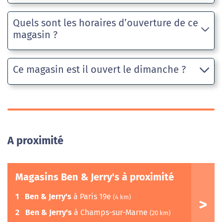
Quels sont les horaires d’ouverture de ce
magasin ?
Ce magasin est il ouvert le dimanche ?
A proximité
Magasins Ben & Jerry's à proximité
1
Ben & Jerry's
à Paris 19e
(4 km)
2
Ben & Jerry's
à Champs-sur-Marne
(20 km)