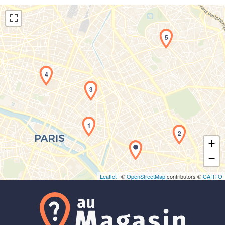
5
4
3
Chargement de la carte en cours...
1
2
+
−
Leaflet
| ©
OpenStreetMap
contributors ©
CARTO