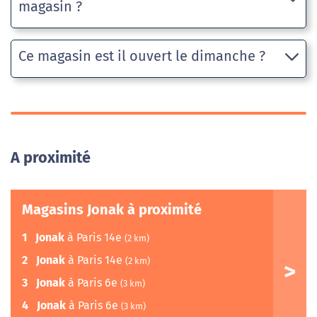
magasin ?
Ce magasin est il ouvert le dimanche ?
A proximité
Magasins Jonak à proximité
1
Jonak
à Paris 14e
(2 km)
2
Jonak
à Paris 14e
(2 km)
3
Jonak
à Paris 6e
(3 km)
4
Jonak
à Paris 6e
(3 km)