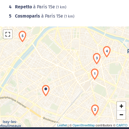
4
Repetto
à Paris 15e
(1 km)
5
Cosmoparis
à Paris 15e
(1 km)
5
4
3
1
Chargement de la carte en cours...
+
2
−
Leaflet
| ©
OpenStreetMap
contributors ©
CARTO