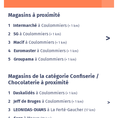
Magasins à proximité
1
Intermarché
à Coulommiers
(< 1 km)
2
SG
à Coulommiers
(< 1 km)
3
Macif
à Coulommiers
(< 1 km)
4
Euromaster
à Coulommiers
(< 1 km)
5
Groupama
à Coulommiers
(< 1 km)
Magasins de la catégorie Confiserie /
Chocolaterie à proximité
1
Daskalidès
à Coulommiers
(< 1 km)
2
Jeff de Bruges
à Coulommiers
(< 1 km)
3
LEONIDAS-DIAMS
à La Ferté-Gaucher
(17 km)