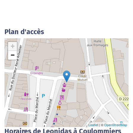
Plan d'accès
+
−
Leaflet
| ©
OpenStreetMap
Horaires de Leonidas à Coulommiers