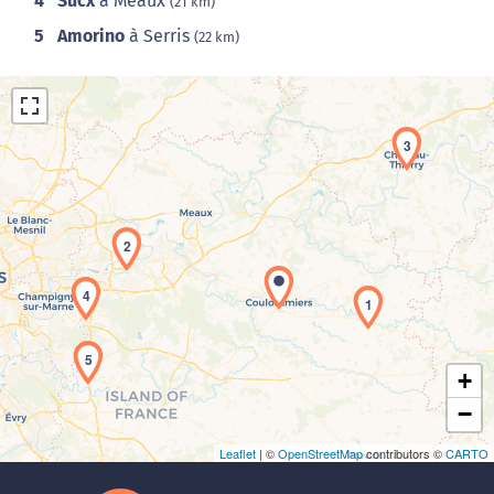
4
Sucx
à Meaux
(21 km)
5
Amorino
à Serris
(22 km)
3
2
Chargement de la carte en cours...
4
1
5
+
−
Leaflet
| ©
OpenStreetMap
contributors ©
CARTO