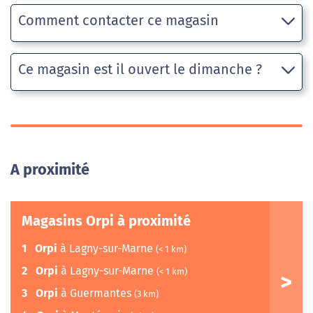
Comment contacter ce magasin
Ce magasin est il ouvert le dimanche ?
A proximité
Magasins Orpi à proximité
1
Orpi
à Lagny-sur-Marne
(< 1 km)
2
Orpi
à Lagny-sur-Marne
(< 1 km)
3
Orpi
à Guermantes
(3 km)