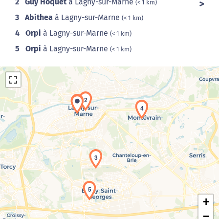
2
Guy Hoquet
à Lagny-sur-Marne
(< 1 km)
3
Abithea
à Lagny-sur-Marne
(< 1 km)
4
Orpi
à Lagny-sur-Marne
(< 1 km)
5
Orpi
à Lagny-sur-Marne
(< 1 km)
2
1
4
Chargement de la carte en cours...
3
5
+
−