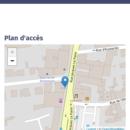
Plan d'accès
+
−
Leaflet
| ©
OpenStreetMap