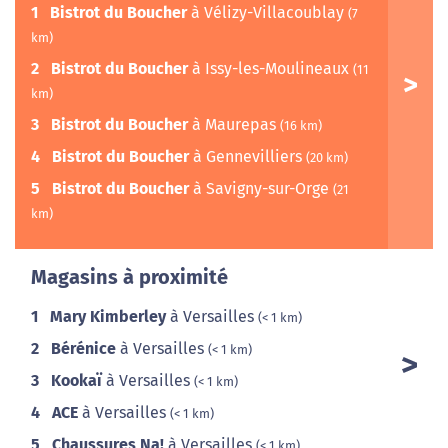
1
Bistrot du Boucher
à Vélizy-Villacoublay
(7
km)
2
Bistrot du Boucher
à Issy-les-Moulineaux
(11
km)
3
Bistrot du Boucher
à Maurepas
(16 km)
4
Bistrot du Boucher
à Gennevilliers
(20 km)
5
Bistrot du Boucher
à Savigny-sur-Orge
(21
km)
Magasins à proximité
1
Mary Kimberley
à Versailles
(< 1 km)
2
Bérénice
à Versailles
(< 1 km)
3
Kookaï
à Versailles
(< 1 km)
4
ACE
à Versailles
(< 1 km)
5
Chaussures Na!
à Versailles
(< 1 km)