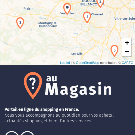
2
Chargement de la carte en cours...
1
3
+
5
−
Leaflet
| ©
OpenStreetMap
contributors ©
CARTO
Portail en ligne du shopping en France.
Nous vous accompagnons au quotidien pour vos achats :
actualités shopping et bien d’autres services.