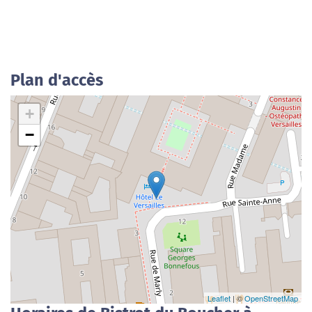
Plan d'accès
+
−
Leaflet
| ©
OpenStreetMap