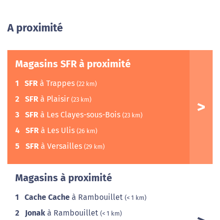
A proximité
Magasins SFR à proximité
1
SFR
à Trappes
(22 km)
2
SFR
à Plaisir
(23 km)
3
SFR
à Les Clayes-sous-Bois
(23 km)
4
SFR
à Les Ulis
(26 km)
5
SFR
à Versailles
(29 km)
Magasins à proximité
1
Cache Cache
à Rambouillet
(< 1 km)
2
Jonak
à Rambouillet
(< 1 km)