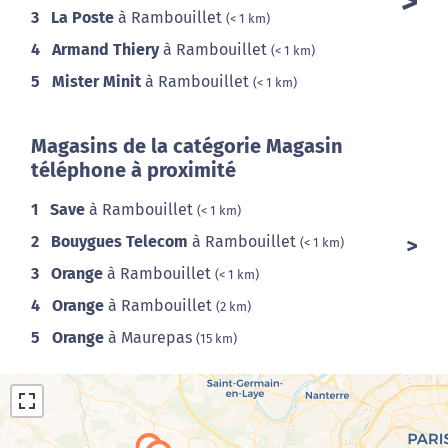
3
La Poste
à Rambouillet
(< 1 km)
4
Armand Thiery
à Rambouillet
(< 1 km)
5
Mister Minit
à Rambouillet
(< 1 km)
Magasins de la catégorie Magasin
téléphone à proximité
1
Save
à Rambouillet
(< 1 km)
2
Bouygues Telecom
à Rambouillet
(< 1 km)
3
Orange
à Rambouillet
(< 1 km)
4
Orange
à Rambouillet
(2 km)
5
Orange
à Maurepas
(15 km)