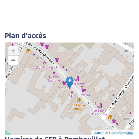
Plan d'accès
+
−
Leaflet
| ©
OpenStreetMap