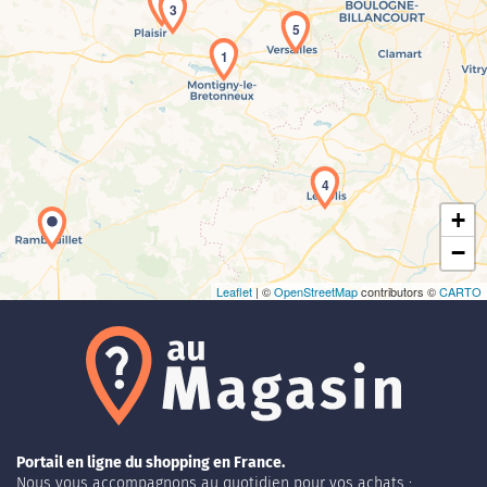
2
3
5
1
Chargement de la carte en cours...
4
+
−
Leaflet
| ©
OpenStreetMap
contributors ©
CARTO
Portail en ligne du shopping en France.
Nous vous accompagnons au quotidien pour vos achats :