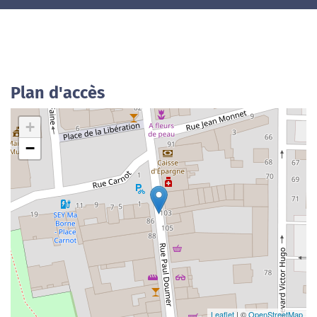
Plan d'accès
+
−
Leaflet
| ©
OpenStreetMap