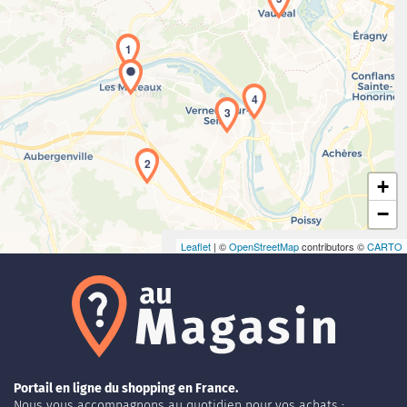
1
Chargement de la carte en cours...
4
3
2
+
−
Leaflet
| ©
OpenStreetMap
contributors ©
CARTO
Portail en ligne du shopping en France.
Nous vous accompagnons au quotidien pour vos achats :