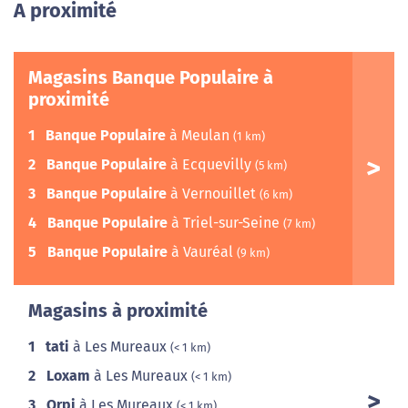
A proximité
Magasins Banque Populaire à
proximité
1
Banque Populaire
à Meulan
(1 km)
2
Banque Populaire
à Ecquevilly
(5 km)
3
Banque Populaire
à Vernouillet
(6 km)
4
Banque Populaire
à Triel-sur-Seine
(7 km)
5
Banque Populaire
à Vauréal
(9 km)
Magasins à proximité
1
tati
à Les Mureaux
(< 1 km)
2
Loxam
à Les Mureaux
(< 1 km)
3
Orpi
à Les Mureaux
(< 1 km)