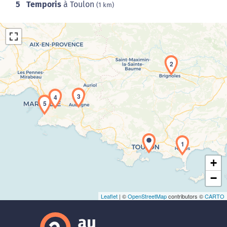
5
Temporis
à Toulon
(1 km)
2
3
4
5
Chargement de la carte en cours...
1
+
−
Leaflet
| ©
OpenStreetMap
contributors ©
CARTO