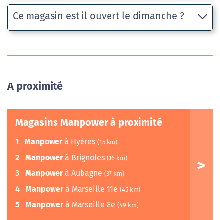
Ce magasin est il ouvert le dimanche ?
A proximité
Magasins Manpower à proximité
1
Manpower
à Hyères
(15 km)
2
Manpower
à Brignoles
(36 km)
3
Manpower
à Aubagne
(37 km)
4
Manpower
à Marseille 11e
(45 km)
5
Manpower
à Marseille 8e
(49 km)