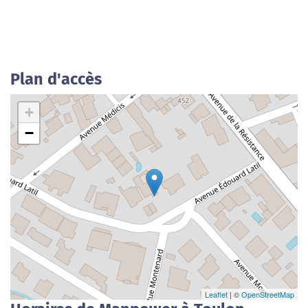
Plan d'accès
+
−
Leaflet
| ©
OpenStreetMap