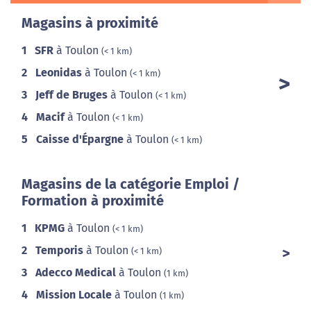
Magasins à proximité
1
SFR
à Toulon
(< 1 km)
2
Leonidas
à Toulon
(< 1 km)
3
Jeff de Bruges
à Toulon
(< 1 km)
4
Macif
à Toulon
(< 1 km)
5
Caisse d'Épargne
à Toulon
(< 1 km)
Magasins de la catégorie Emploi /
Formation à proximité
1
KPMG
à Toulon
(< 1 km)
2
Temporis
à Toulon
(< 1 km)
3
Adecco Medical
à Toulon
(1 km)
4
Mission Locale
à Toulon
(1 km)