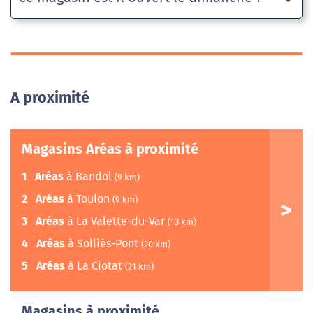
A proximité
Magasins Aréas à proximité
1
Aréas
à Bandol
(9 km)
2
Aréas
à Toulon
(9 km)
3
Aréas
à La Valette-du-Var
(13 km)
4
Aréas
à Solliès-Pont
(20 km)
5
Aréas
à La Ciotat
(21 km)
Magasins à proximité