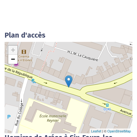
Plan d'accès
+
−
Leaflet
| ©
OpenStreetMap