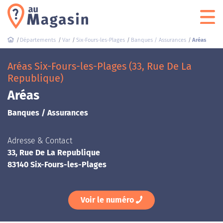
Départements
Var
Six-Fours-les-Plages
Banques / Assurances
Aréas
Aréas Six-Fours-les-Plages (33, Rue De La
Republique)
Aréas
Banques / Assurances
Adresse & Contact
33, Rue De La Republique
83140 Six-Fours-les-Plages
Voir le numéro