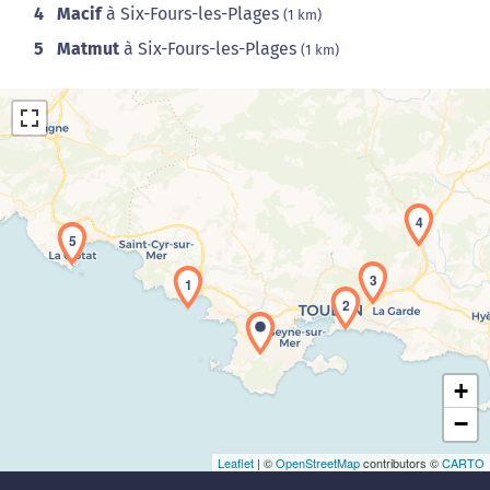
4
Macif
à Six-Fours-les-Plages
(1 km)
5
Matmut
à Six-Fours-les-Plages
(1 km)
4
5
Chargement de la carte en cours...
3
1
2
+
−
Leaflet
| ©
OpenStreetMap
contributors ©
CARTO