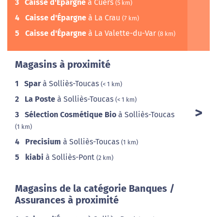
3
Caisse d'Épargne
à Cuers
(5 km)
4
Caisse d'Épargne
à La Crau
(7 km)
5
Caisse d'Épargne
à La Valette-du-Var
(8 km)
Magasins à proximité
1
Spar
à Solliès-Toucas
(< 1 km)
2
La Poste
à Solliès-Toucas
(< 1 km)
3
Sélection Cosmétique Bio
à Solliès-Toucas
(1 km)
4
Precisium
à Solliès-Toucas
(1 km)
5
kiabi
à Solliès-Pont
(2 km)
Magasins de la catégorie Banques /
Assurances à proximité