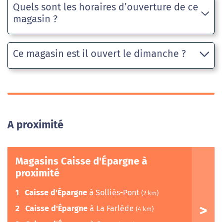
Quels sont les horaires d’ouverture de ce
magasin ?
Ce magasin est il ouvert le dimanche ?
A proximité
Magasins Caisse d'Épargne à
proximité
1
Caisse d'Épargne
à Solliès-Pont
(2 km)
2
Caisse d'Épargne
à La Farlède
(4 km)