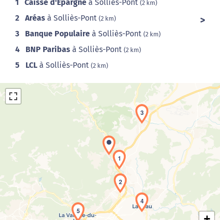
1
Caisse d'Épargne
à Solliès-Pont
(2 km)
2
Aréas
à Solliès-Pont
(2 km)
3
Banque Populaire
à Solliès-Pont
(2 km)
4
BNP Paribas
à Solliès-Pont
(2 km)
5
LCL
à Solliès-Pont
(2 km)
3
1
Chargement de la carte en cours...
2
4
5
+