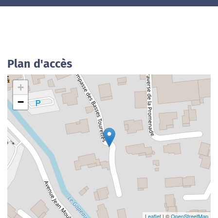
Plan d'accès
+
−
Leaflet
| ©
OpenStreetMap