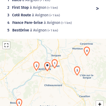
(< 1 km)
2
First Stop
à Avignon
(< 1 km)
3
Coté Route
à Avignon
(< 1 km)
4
France Pare-brise
à Avignon
(< 1 km)
5
BestDrive
à Avignon
(< 1 km)
4
1
2
3
Chargement de la carte en cours...
5
+