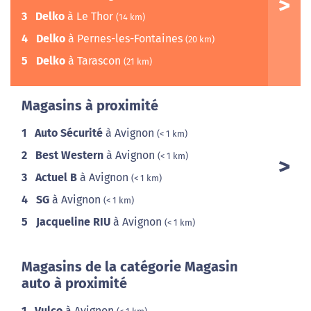
3
Delko
à Le Thor
(14 km)
4
Delko
à Pernes-les-Fontaines
(20 km)
5
Delko
à Tarascon
(21 km)
Magasins à proximité
1
Auto Sécurité
à Avignon
(< 1 km)
2
Best Western
à Avignon
(< 1 km)
3
Actuel B
à Avignon
(< 1 km)
4
SG
à Avignon
(< 1 km)
5
Jacqueline RIU
à Avignon
(< 1 km)
Magasins de la catégorie Magasin
auto à proximité
1
Vulco
à Avignon