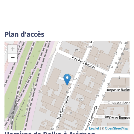
Plan d'accès
+
−
Leaflet
| ©
OpenStreetMap