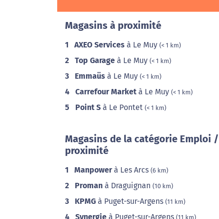
Magasins à proximité
1
AXEO Services
à Le Muy
(< 1 km)
2
Top Garage
à Le Muy
(< 1 km)
3
Emmaüs
à Le Muy
(< 1 km)
4
Carrefour Market
à Le Muy
(< 1 km)
5
Point S
à Le Pontet
(< 1 km)
Magasins de la catégorie Emploi 
proximité
1
Manpower
à Les Arcs
(6 km)
2
Proman
à Draguignan
(10 km)
3
KPMG
à Puget-sur-Argens
(11 km)
4
Synergie
à Puget-sur-Argens
(11 km)