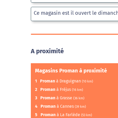
Ce magasin est il ouvert le dimanc
A proximité
Magasins Proman à proximité
1
Proman
à Draguignan
(10 km)
2
Proman
à Fréjus
(16 km)
3
Proman
à Grasse
(36 km)
4
Proman
à Cannes
(39 km)
5
Proman
à La Farlède
(53 km)