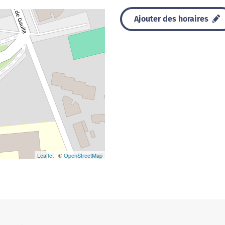
Ajouter des horaires
Leaflet
| ©
OpenStreetMap