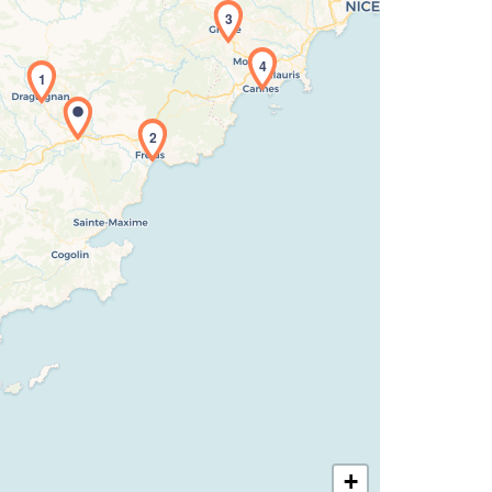
3
4
1
2
rgement de la carte en cours...
+