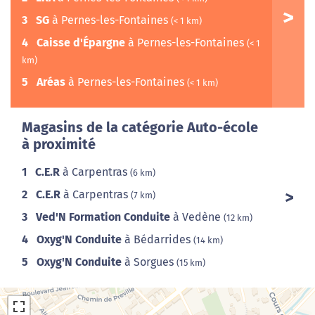
3
SG
à Pernes-les-Fontaines
(< 1 km)
4
Caisse d'Épargne
à Pernes-les-Fontaines
(< 1
km)
5
Aréas
à Pernes-les-Fontaines
(< 1 km)
Magasins de la catégorie Auto-école
à proximité
1
C.E.R
à Carpentras
(6 km)
2
C.E.R
à Carpentras
(7 km)
3
Ved'N Formation Conduite
à Vedène
(12 km)
4
Oxyg'N Conduite
à Bédarrides
(14 km)
5
Oxyg'N Conduite
à Sorgues
(15 km)