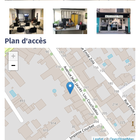
Plan d'accès
+
−
Leaflet
| ©
OpenStreetMap