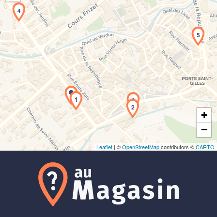
4
5
Chargement de la carte en cours...
1
3
2
+
−
Leaflet
| ©
OpenStreetMap
contributors ©
CARTO