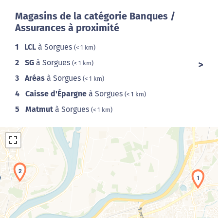
Magasins de la catégorie Banques /
Assurances à proximité
1
LCL
à Sorgues
(< 1 km)
2
SG
à Sorgues
(< 1 km)
3
Aréas
à Sorgues
(< 1 km)
4
Caisse d'Épargne
à Sorgues
(< 1 km)
5
Matmut
à Sorgues
(< 1 km)
2
1
Chargement de la carte en cours...