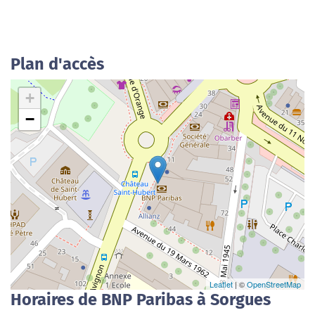
Plan d'accès
+
−
Leaflet
| ©
OpenStreetMap
Horaires de BNP Paribas à Sorgues