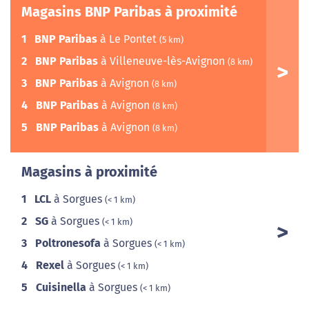
Magasins BNP Paribas à proximité
1
BNP Paribas
à Le Pontet
(5 km)
2
BNP Paribas
à Villeneuve-lès-Avignon
(8 km)
3
BNP Paribas
à Avignon
(8 km)
4
BNP Paribas
à Avignon
(8 km)
5
BNP Paribas
à Avignon
(8 km)
Magasins à proximité
1
LCL
à Sorgues
(< 1 km)
2
SG
à Sorgues
(< 1 km)
3
Poltronesofa
à Sorgues
(< 1 km)
4
Rexel
à Sorgues
(< 1 km)
5
Cuisinella
à Sorgues
(< 1 km)