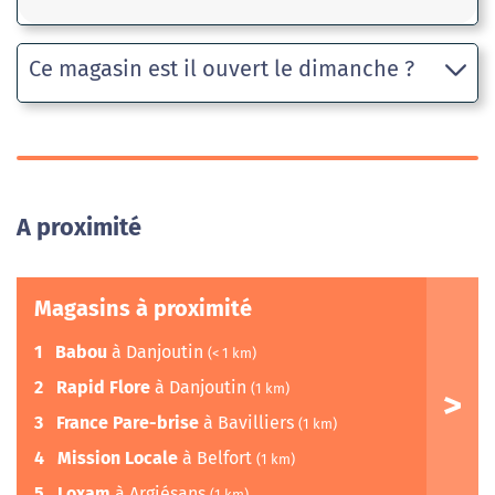
Ce magasin est il ouvert le dimanche ?
A proximité
Magasins à proximité
1
Babou
à Danjoutin
(< 1 km)
2
Rapid Flore
à Danjoutin
(1 km)
3
France Pare-brise
à Bavilliers
(1 km)
4
Mission Locale
à Belfort
(1 km)
5
Loxam
à Argiésans
(1 km)