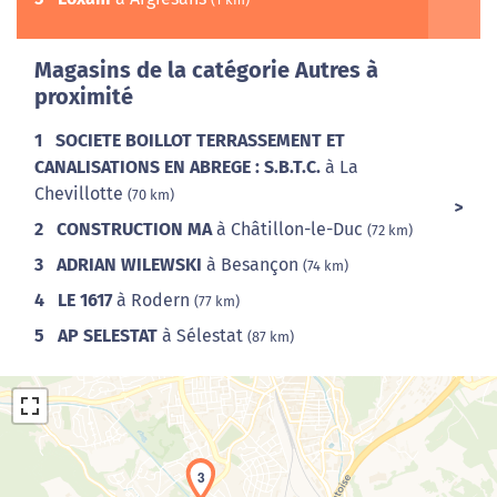
Magasins de la catégorie Autres à
proximité
1
SOCIETE BOILLOT TERRASSEMENT ET
CANALISATIONS EN ABREGE : S.B.T.C.
à La
Chevillotte
(70 km)
2
CONSTRUCTION MA
à Châtillon-le-Duc
(72 km)
3
ADRIAN WILEWSKI
à Besançon
(74 km)
4
LE 1617
à Rodern
(77 km)
5
AP SELESTAT
à Sélestat
(87 km)
3