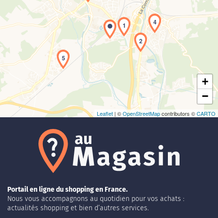
4
1
Chargement de la carte en cours...
2
5
+
−
Leaflet
| ©
OpenStreetMap
contributors ©
CARTO
Portail en ligne du shopping en France.
Nous vous accompagnons au quotidien pour vos achats :
actualités shopping et bien d’autres services.