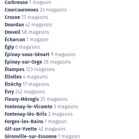
Corbreuse
1 magasin
Courcouronnes
24 magasins
Crosne
13 magasins
Dourdan
42 magasins
Draveil
58 magasins
Écharcon
1 magasin
Égly
6 magasins
Épinay-sous-Sénart
9 magasins
Épinay-sur-Orge
28 magasins
Étampes
123 magasins
Étiolles
4 magasins
Étréchy
17 magasins
Évry
242 magasins
Fleury-Mérogis
25 magasins
Fontenay-le-Vicomte
3 magasins
Fontenay-lès-Briis
2 magasins
Forges-les-Bains
1 magasin
Gif-sur-Yvette
42 magasins
Gironville-sur-Essonne
1 magasin