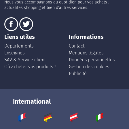
Nous vous accompagnons au quotidien pour vos achats :
actualités shopping et bien d’autres services.
Liens utiles
Informations
Départements
Contact
Enseignes
Mentions légales
SAV & Service client
Données personnelles
Où acheter vos produits ?
Gestion des cookies
Publicité
International