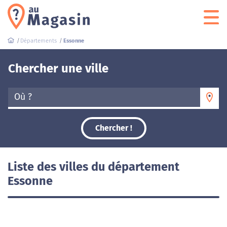
Départements
Essonne
Chercher une ville
Où ?
Chercher !
Liste des villes du département
Essonne