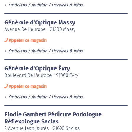
Opticiens / Audition
Horaires & infos
Générale d'Optique Massy
Avenue De L'europe - 91300 Massy
Appeler ce magasin
Opticiens / Audition
Horaires & infos
Générale d'Optique Évry
Boulevard De L'europe - 91000 Évry
Appeler ce magasin
Opticiens / Audition
Horaires & infos
Elodie Gambert Pédicure Podologue
Réflexologue Saclas
2 Avenue Jean Jaurès - 91690 Saclas