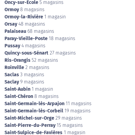
Oncy-sur-École
5 magasins
Ormoy
8 magasins
Ormoy-la-Rivière
1 magasin
Orsay
48 magasins
Palaiseau
68 magasins
Paray-Vieille-Poste
18 magasins
Pussay
4 magasins
Quincy-sous-Sénart
27 magasins
Ris-Orangis
52 magasins
Roinville
2 magasins
Saclas
3 magasins
Saclay
9 magasins
Saint-Aubin
1 magasin
Saint-Chéron
8 magasins
Saint-Germain-lès-Arpajon
11 magasins
Saint-Germain-lès-Corbeil
19 magasins
Saint-Michel-sur-Orge
29 magasins
Saint-Pierre-du-Perray
15 magasins
Saint-Sulpice-de-Favières
1 magasin