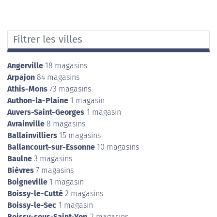
Angerville
18 magasins
Arpajon
84 magasins
Athis-Mons
73 magasins
Authon-la-Plaine
1 magasin
Auvers-Saint-Georges
1 magasin
Avrainville
8 magasins
Ballainvilliers
15 magasins
Ballancourt-sur-Essonne
10 magasins
Baulne
3 magasins
Bièvres
7 magasins
Boigneville
1 magasin
Boissy-le-Cutté
2 magasins
Boissy-le-Sec
1 magasin
Boissy-sous-Saint-Yon
2 magasins