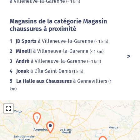
à Villeneuve-la-Garenne
(< 1 km)
Magasins de la catégorie Magasin
chaussures à proximité
1
JD Sports
à Villeneuve-la-Garenne
(< 1 km)
2
Minelli
à Villeneuve-la-Garenne
(< 1 km)
3
André
à Villeneuve-la-Garenne
(< 1 km)
4
Jonak
à L'Île-Saint-Denis
(1 km)
5
La Halle aux Chaussures
à Gennevilliers
(1
km)
1