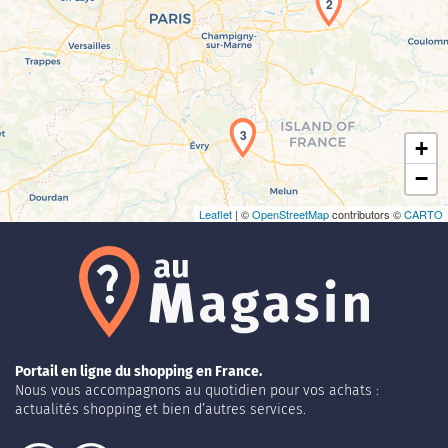
2
Chargement de la carte en cours...
3
+
−
Leaflet
| ©
OpenStreetMap
contributors ©
CARTO
Portail en ligne du shopping en France.
Nous vous accompagnons au quotidien pour vos achats :
actualités shopping et bien d’autres services.