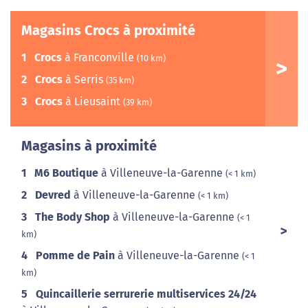
Magasins Crocs à proximité
1
Crocs
à Franconville
(10 km)
2
Crocs
à Serris
(35 km)
3
Crocs
à Lieusaint
(39 km)
Magasins à proximité
1
M6 Boutique
à Villeneuve-la-Garenne
(< 1 km)
2
Devred
à Villeneuve-la-Garenne
(< 1 km)
3
The Body Shop
à Villeneuve-la-Garenne
(< 1
km)
4
Pomme de Pain
à Villeneuve-la-Garenne
(< 1
km)
5
Quincaillerie serrurerie multiservices 24/24