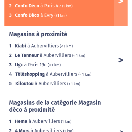
2
Confo Déco
à Paris 4e
(5 km)
3
Confo Déco
à Évry
(31 km)
Magasins à proximité
1
Kiabi
à Aubervilliers
(< 1 km)
2
Le Tanneur
à Aubervilliers
(< 1 km)
3
Ugc
à Paris 19e
(< 1 km)
4
Téléshopping
à Aubervilliers
(< 1 km)
5
Kiloutou
à Aubervilliers
(< 1 km)
Magasins de la catégorie Magasin
déco à proximité
1
Hema
à Aubervilliers
(1 km)
2
4 Murs
à Aubervilliers
(1 km)