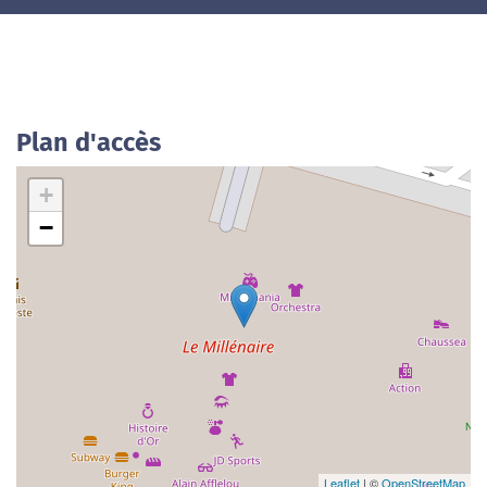
Plan d'accès
+
−
Leaflet
| ©
OpenStreetMap