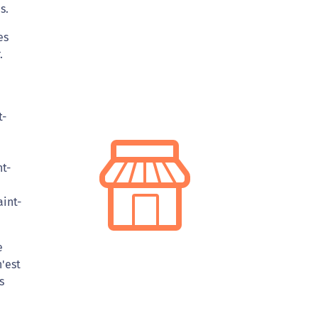
s.
es
.
t-
nt-
aint-
e
'est
s