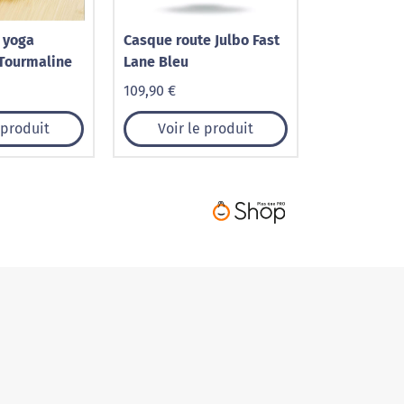
a yoga
Casque route Julbo Fast
Tourmaline
Lane Bleu
109,90 €
 produit
Voir le produit