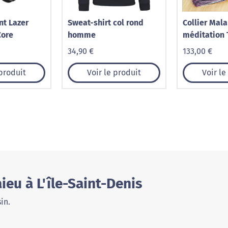
nt Lazer
Sweat-shirt col rond
Collier Mal
Core
homme
méditation 
34,90 €
133,00 €
 produit
Voir le produit
Voir le
eu à L'île-Saint-Denis
in.