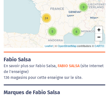
Chargement de la carte en cours...
3
24
+
5
6
−
Leaflet
| ©
OpenStreetMap
contributors ©
CARTO
Fabio Salsa
En savoir plus sur Fabio Salsa,
FABIO SALSA
(site Internet
de l'enseigne)
136 magasins pour cette enseigne sur le site.
Marques de Fabio Salsa