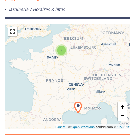
Jardinerie
Horaires & infos
2
Chargement de la carte en cours...
+
−
Leaflet
| ©
OpenStreetMap
contributors ©
CARTO