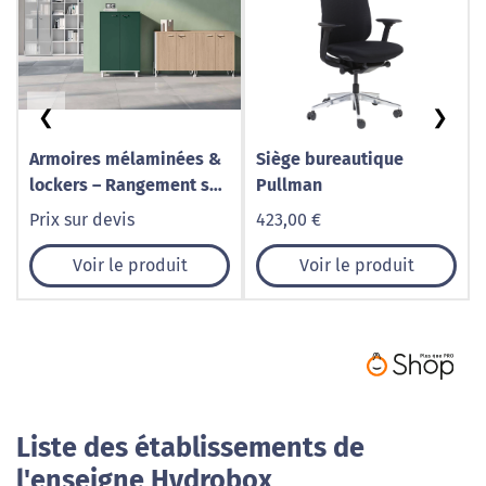
❮
❯
Armoires mélaminées &
Siège bureautique
lockers – Rangement sur
Pullman
mesure avec Cognet
Prix sur devis
423,00 €
Agencement
Voir le produit
Voir le produit
Liste des établissements de
l'enseigne Hydrobox